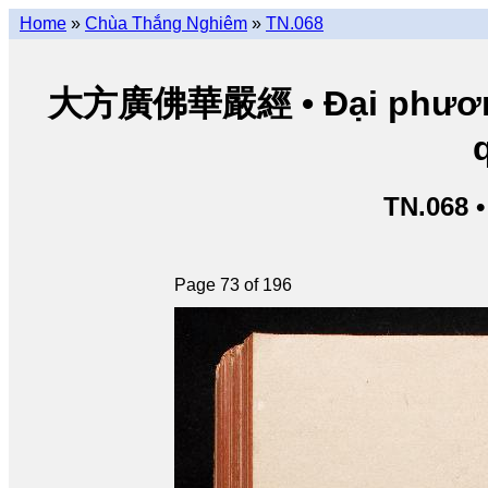
Home
»
Chùa Thắng Nghiêm
»
TN.068
大方廣佛華嚴經 • Đại phương 
TN.068 
Page 73 of 196