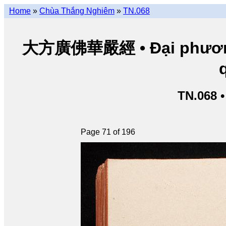
Home
»
Chùa Thắng Nghiêm
»
TN.068
大方廣佛華嚴經 • Đại phương 
TN.068 
Page 71 of 196