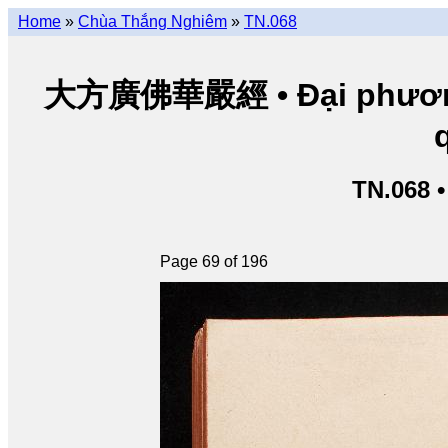
Home
»
Chùa Thắng Nghiêm
»
TN.068
大方廣佛華嚴經 • Đại phương 
TN.068 
Page 69 of 196