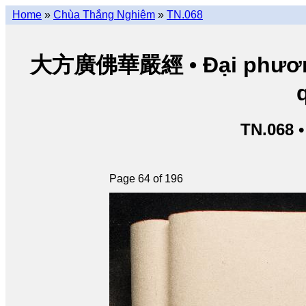
Home
»
Chùa Thắng Nghiêm
»
TN.068
大方廣佛華嚴經 • Đại phương 
TN.068 
Page 64 of 196