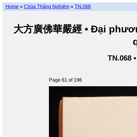
Home
»
Chùa Thắng Nghiêm
»
TN.068
大方廣佛華嚴經 • Đại phương 
TN.068 
Page 61 of 196