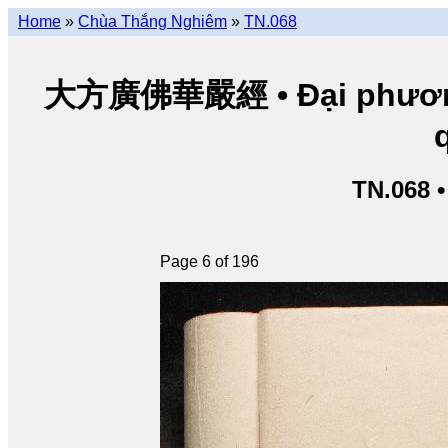
Home
»
Chùa Thắng Nghiêm
»
TN.068
大方廣佛華嚴經 • Đại phương 
TN.068 
Page 6 of 196