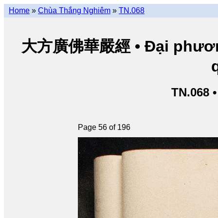
Home
»
Chùa Thắng Nghiêm
»
TN.068
大方廣佛華嚴經 • Đại phương 
TN.068 
Page 56 of 196