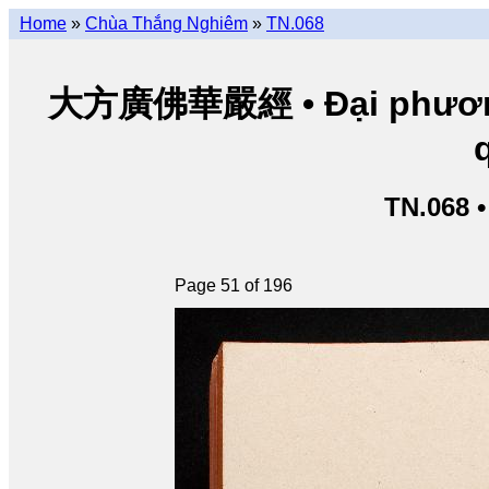
Home
»
Chùa Thắng Nghiêm
»
TN.068
大方廣佛華嚴經 • Đại phương 
TN.068 
Page 51 of 196