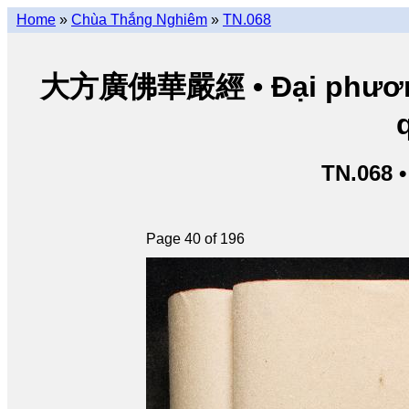
Home
»
Chùa Thắng Nghiêm
»
TN.068
大方廣佛華嚴經 • Đại phương 
TN.068 
Page 40 of 196