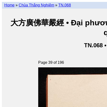
Home
»
Chùa Thắng Nghiêm
»
TN.068
大方廣佛華嚴經 • Đại phương 
TN.068 
Page 39 of 196