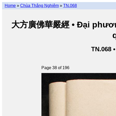
Home
»
Chùa Thắng Nghiêm
»
TN.068
大方廣佛華嚴經 • Đại phương 
TN.068 
Page 38 of 196