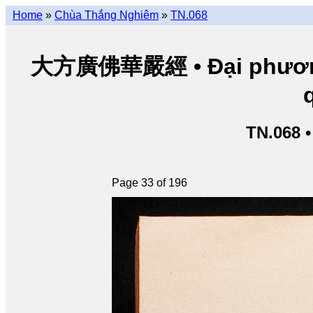
Home
»
Chùa Thắng Nghiêm
»
TN.068
大方廣佛華嚴經 • Đại phương 
TN.068 
Page 33 of 196