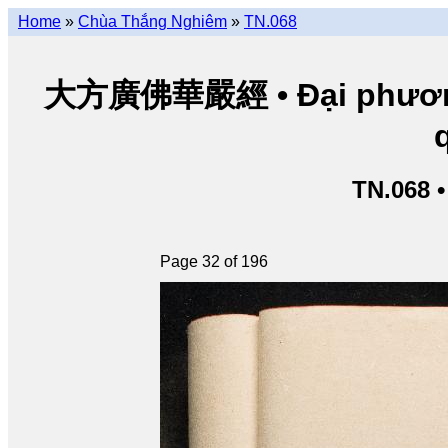
Home
»
Chùa Thắng Nghiêm
»
TN.068
大方廣佛華嚴經 • Đại phương 
TN.068 
Page 32 of 196