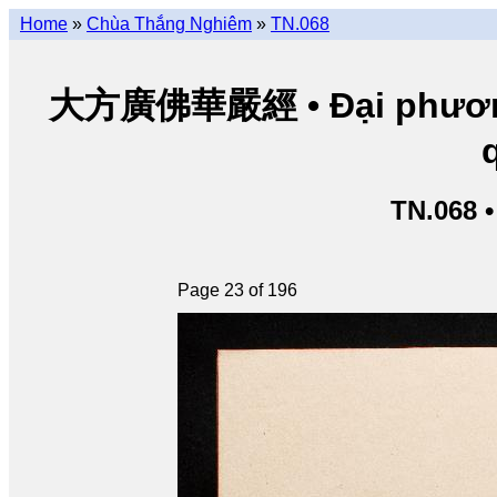
Home
»
Chùa Thắng Nghiêm
»
TN.068
大方廣佛華嚴經 • Đại phương 
TN.068 
Page 23 of 196