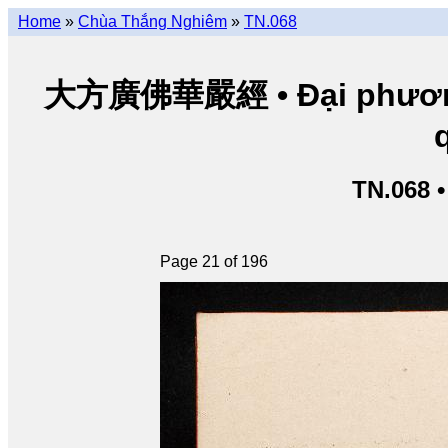
Home
»
Chùa Thắng Nghiêm
»
TN.068
大方廣佛華嚴經 • Đại phương 
TN.068 
Page 21 of 196