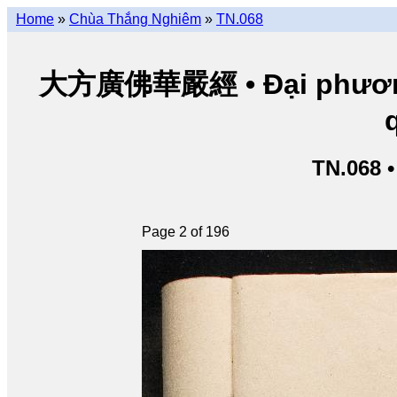
Home
»
Chùa Thắng Nghiêm
»
TN.068
大方廣佛華嚴經 • Đại phương 
TN.068 
Page 2 of 196