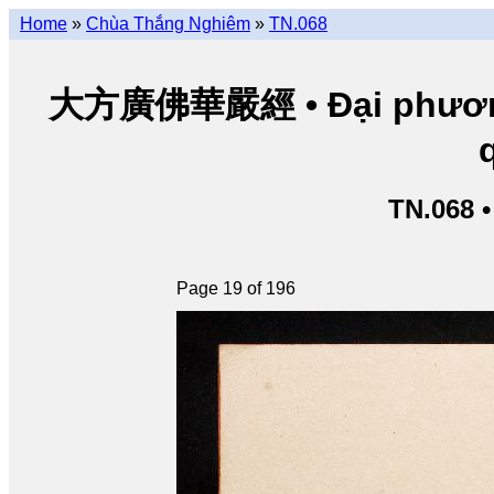
Home
»
Chùa Thắng Nghiêm
»
TN.068
大方廣佛華嚴經 • Đại phương 
TN.068 
Page 19 of 196