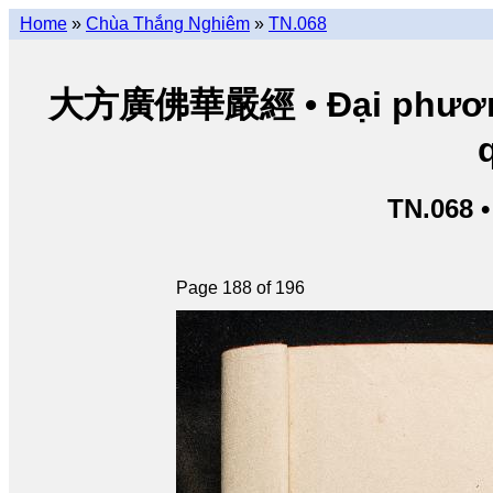
Home
»
Chùa Thắng Nghiêm
»
TN.068
大方廣佛華嚴經 • Đại phương 
TN.068 
Page 188 of 196