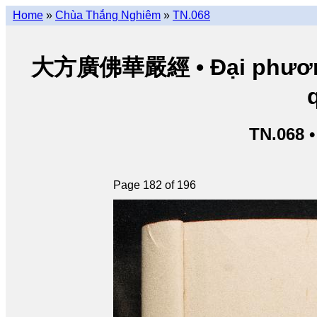
Home
»
Chùa Thắng Nghiêm
»
TN.068
大方廣佛華嚴經 • Đại phương 
TN.068 
Page 182 of 196