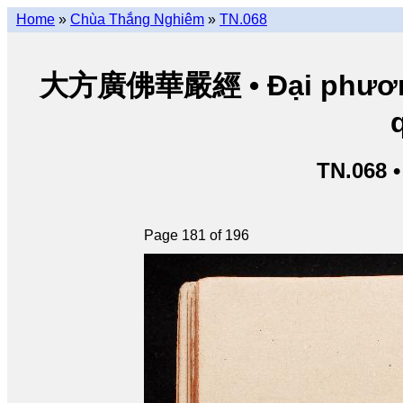
Home
»
Chùa Thắng Nghiêm
»
TN.068
大方廣佛華嚴經 • Đại phương 
TN.068 
Page 181 of 196