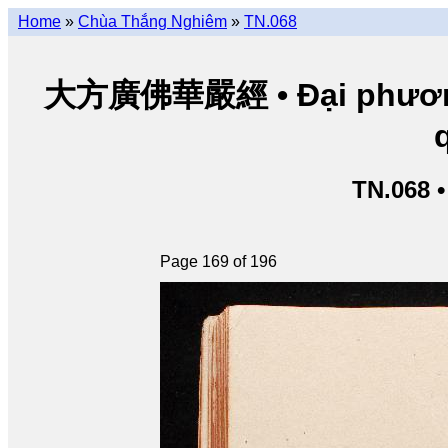
Home
»
Chùa Thắng Nghiêm
»
TN.068
大方廣佛華嚴經 • Đại phương 
TN.068 
Page 169 of 196