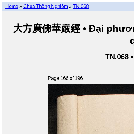
Home
»
Chùa Thắng Nghiêm
»
TN.068
大方廣佛華嚴經 • Đại phương 
TN.068 
Page 166 of 196