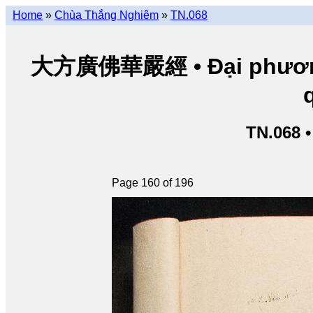
Home
»
Chùa Thắng Nghiêm
»
TN.068
大方廣佛華嚴經 • Đại phương 
TN.068 
Page 160 of 196