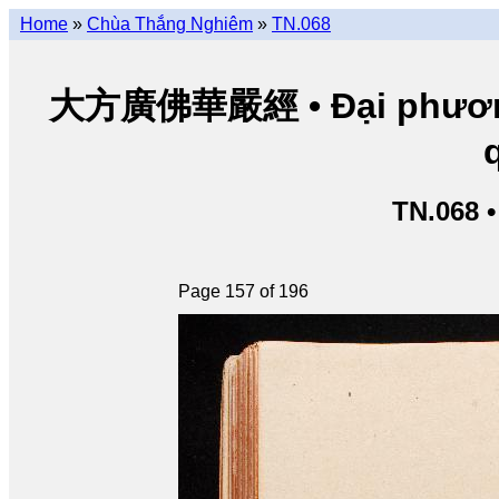
Home
»
Chùa Thắng Nghiêm
»
TN.068
大方廣佛華嚴經 • Đại phương 
TN.068 
Page 157 of 196