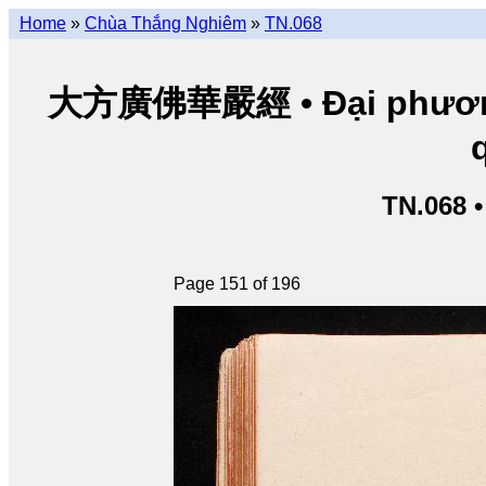
Home
»
Chùa Thắng Nghiêm
»
TN.068
大方廣佛華嚴經 • Đại phương 
TN.068 
Page 151 of 196