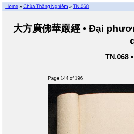
Home
»
Chùa Thắng Nghiêm
»
TN.068
大方廣佛華嚴經 • Đại phương 
TN.068 
Page 144 of 196