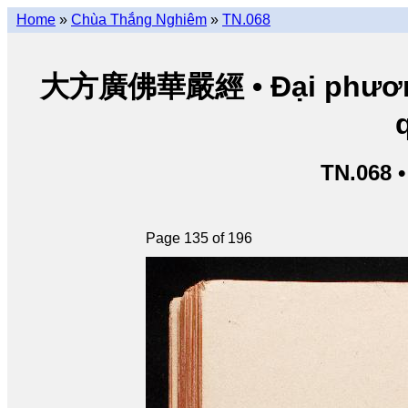
Home
»
Chùa Thắng Nghiêm
»
TN.068
大方廣佛華嚴經 • Đại phương 
TN.068 
Page 135 of 196