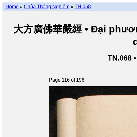
Home
»
Chùa Thắng Nghiêm
»
TN.068
大方廣佛華嚴經 • Đại phương 
TN.068 
Page 116 of 196