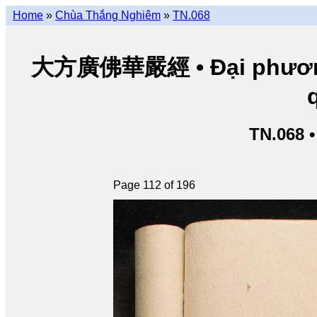
Home
»
Chùa Thắng Nghiêm
»
TN.068
大方廣佛華嚴經 • Đại phương 
TN.068 
Page 112 of 196