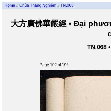
Home
»
Chùa Thắng Nghiêm
»
TN.068
大方廣佛華嚴經 • Đại phương 
TN.068 
Page 102 of 196