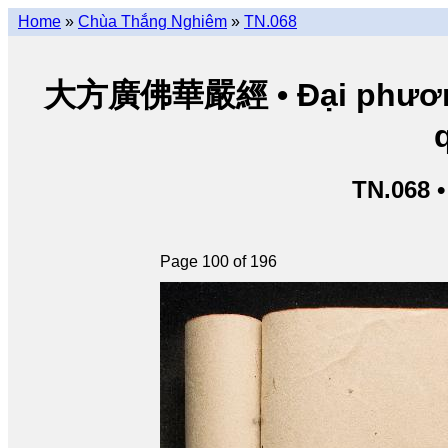
Home
»
Chùa Thắng Nghiêm
»
TN.068
大方廣佛華嚴經 • Đại phương 
TN.068 
Page 100 of 196