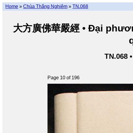
Home
»
Chùa Thắng Nghiêm
»
TN.068
大方廣佛華嚴經 • Đại phương 
TN.068 
Page 10 of 196