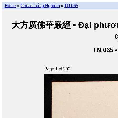
Home
»
Chùa Thắng Nghiêm
»
TN.065
大方廣佛華嚴經 • Đại phương 
TN.065 
Page 1 of 200