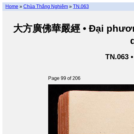
Home
»
Chùa Thắng Nghiêm
»
TN.063
大方廣佛華嚴經 • Đại phương 
TN.063 
Page 99 of 206