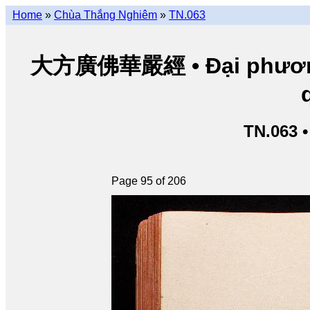
Home
»
Chùa Thắng Nghiêm
»
TN.063
大方廣佛華嚴經 • Đại phương 
TN.063 
Page 95 of 206