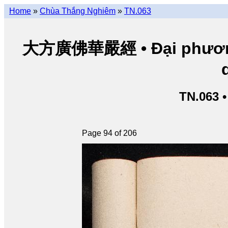
Home
»
Chùa Thắng Nghiêm
»
TN.063
大方廣佛華嚴經 • Đại phương 
TN.063 
Page 94 of 206