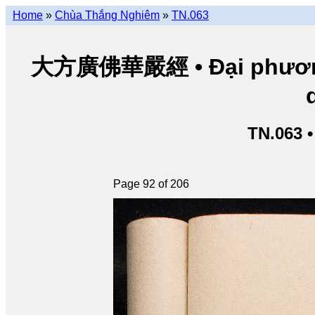
Home
»
Chùa Thắng Nghiêm
»
TN.063
大方廣佛華嚴經 • Đại phương 
TN.063 
Page 92 of 206