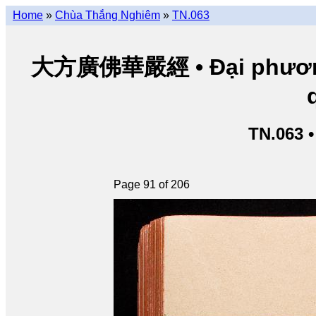
Home
»
Chùa Thắng Nghiêm
»
TN.063
大方廣佛華嚴經 • Đại phương 
TN.063 
Page 91 of 206