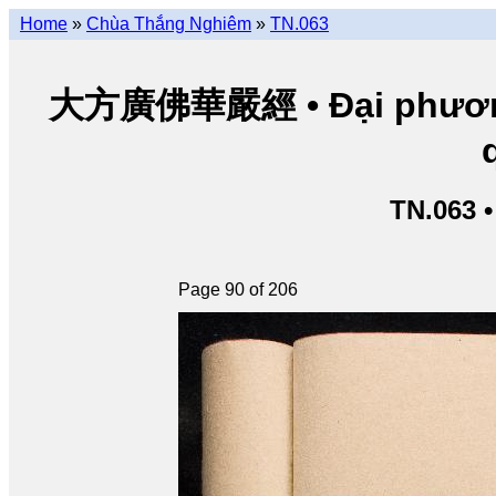
Home
»
Chùa Thắng Nghiêm
»
TN.063
大方廣佛華嚴經 • Đại phương 
TN.063 
Page 90 of 206