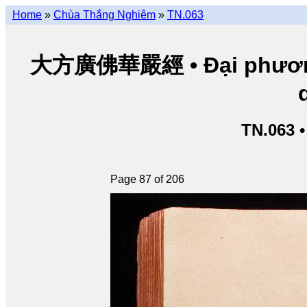
Home
»
Chùa Thắng Nghiêm
»
TN.063
大方廣佛華嚴經 • Đại phương 
TN.063 
Page 87 of 206