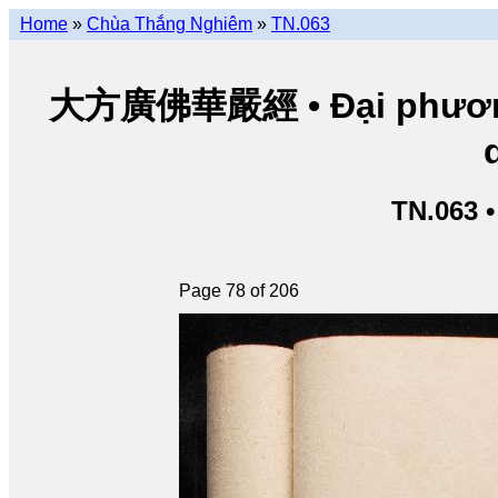
Home
»
Chùa Thắng Nghiêm
»
TN.063
大方廣佛華嚴經 • Đại phương 
TN.063 
Page 78 of 206