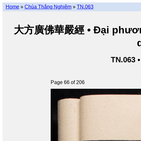
Home
»
Chùa Thắng Nghiêm
»
TN.063
大方廣佛華嚴經 • Đại phương 
TN.063 
Page 66 of 206