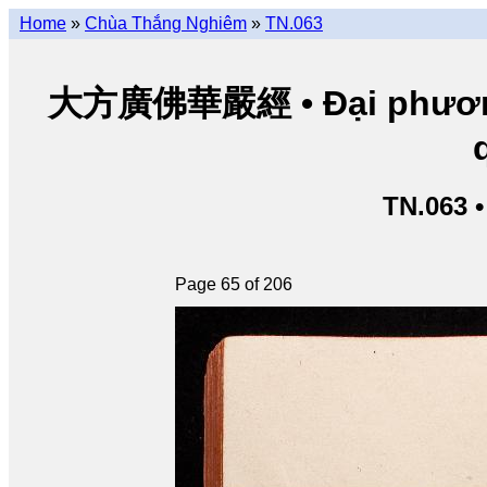
Home
»
Chùa Thắng Nghiêm
»
TN.063
大方廣佛華嚴經 • Đại phương 
TN.063 
Page 65 of 206