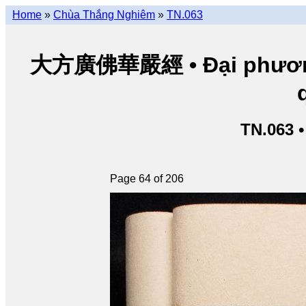
Home
»
Chùa Thắng Nghiêm
»
TN.063
大方廣佛華嚴經 • Đại phương 
TN.063 
Page 64 of 206