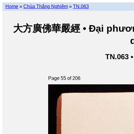
Home
»
Chùa Thắng Nghiêm
»
TN.063
大方廣佛華嚴經 • Đại phương 
TN.063 
Page 55 of 206