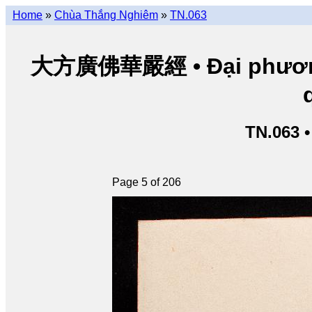
Home
»
Chùa Thắng Nghiêm
»
TN.063
大方廣佛華嚴經 • Đại phương 
TN.063 
Page 5 of 206