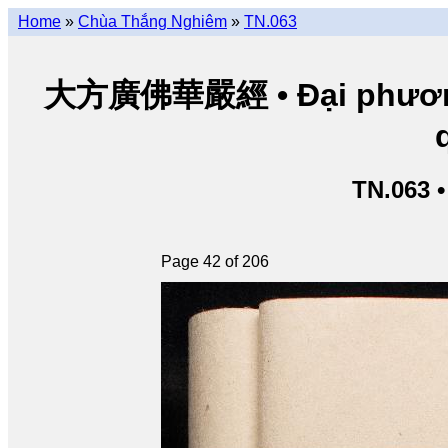
Home
»
Chùa Thắng Nghiêm
»
TN.063
大方廣佛華嚴經 • Đại phương 
TN.063 
Page 42 of 206