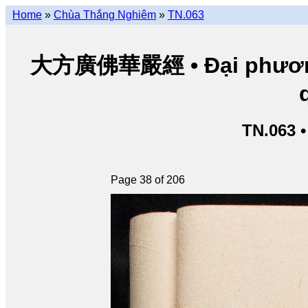
Home
»
Chùa Thắng Nghiêm
»
TN.063
大方廣佛華嚴經 • Đại phương 
TN.063 
Page 38 of 206