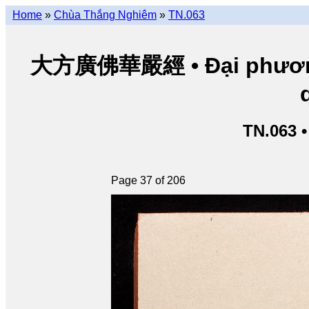
Home
»
Chùa Thắng Nghiêm
»
TN.063
大方廣佛華嚴經 • Đại phương 
TN.063 
Page 37 of 206