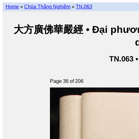
Home
»
Chùa Thắng Nghiêm
»
TN.063
大方廣佛華嚴經 • Đại phương 
TN.063 
Page 36 of 206